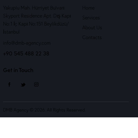
Yakuplu Mah. Hürriyet Bulvarı
Home
Skyport Residence Apt. Dış Kapı
Services
No:1 İç Kapı No:151 Beylikdüzü/
About Us
İstanbul
Contacts
info@dmb-agency.com
+90 545 488 22 38
Get in Touch
DMB Agency © 2026. All Rights Reserved.