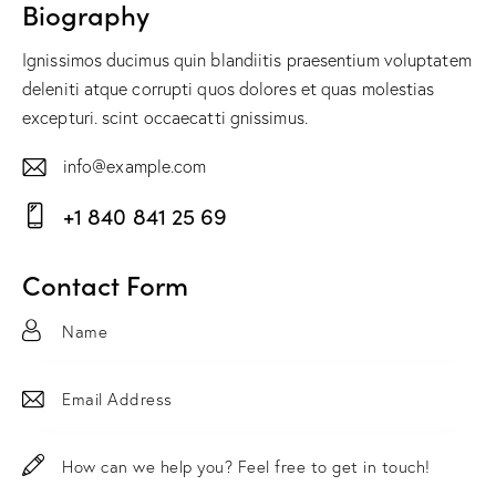
Biography
Ignissimos ducimus quin blandiitis praesentium voluptatem
deleniti atque corrupti quos dolores et quas molestias
excepturi. scint occaecatti gnissimus.
info@example.com
E-
+1 840 841 25 69
m
Ph
ail:
on
Contact Form
e: