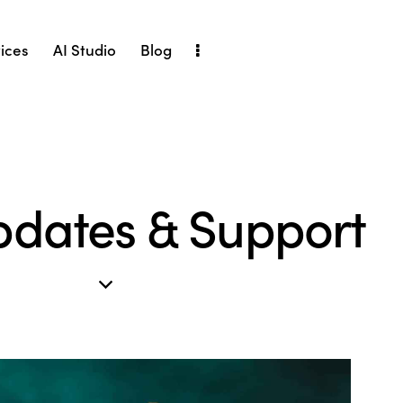
ices
AI Studio
Blog
pdates & Support