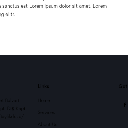
ta sanctus est Lorem ipsum dolor sit amet. Lorem
 elitr.
Links
Get 
t Bulvarı
Home
pt. Dış Kapı
Services
Beylikdüzü/
About Us