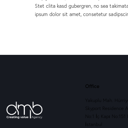
Stet clita kasd gubergren, no sea takima
ipsum dolor sit amet, consetetur sadipscing
Office
Yakuplu Mah. Hürriye
Skyport Residence A
No:1 İç Kapı No:151 
İstanbul