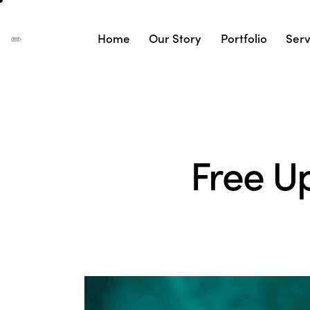
Home
Our Story
Portfolio
Serv
Free U