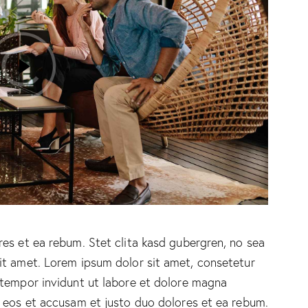
es et ea rebum. Stet clita kasd gubergren, no sea
it amet. Lorem ipsum dolor sit amet, consetetur
 tempor invidunt ut labore et dolore magna
o eos et accusam et justo duo dolores et ea rebum.