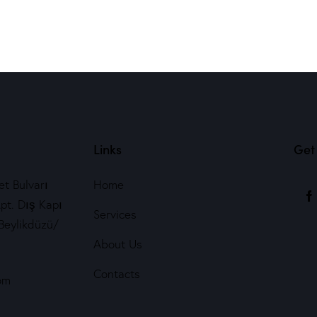
Links
Get 
t Bulvarı
Home
pt. Dış Kapı
Services
Beylikdüzü/
About Us
Contacts
om