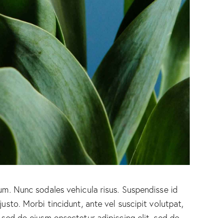
lum. Nunc sodales vehicula risus. Suspendisse id
justo. Morbi tincidunt, ante vel suscipit volutpat,
, sed do eiusm onsectetur adipiscing elit, sed do