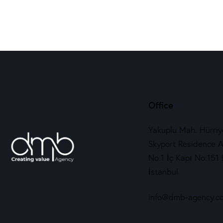
Office
Yakuplu Mah. Hürriye
Skyport Residence A
No:1 İç Kapı No:151 
İstanbul
info@dmb-agency.c