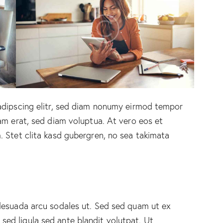
adipscing elitr, sed diam nonumy eirmod tempor
am erat, sed diam voluptua. At vero eos et
 Stet clita kasd gubergren, no sea takimata
lesuada arcu sodales ut. Sed sed quam ut ex
d ligula sed ante blandit volutpat. Ut