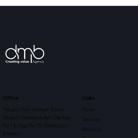
Office
Links
Yakuplu Mah. Hürriyet Bulvarı
Home
Skyport Residence Apt. Dış Kapı
Services
No:1 İç Kapı No:151 Beylikdüzü/
About Us
İstanbul