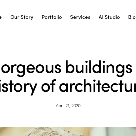
e
Our Story
Portfolio
Services
AI Studio
Bl
orgeous buildings 
istory of architectu
April 21, 2020