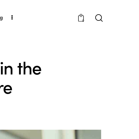
og
0
in the
re