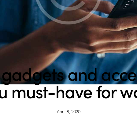
h gadgets and acce
u must-have for w
April 8, 2020