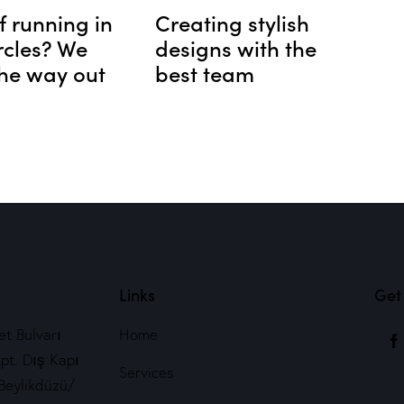
f running in
Creating stylish
rcles? We
designs with the
he way out
best team
Links
Get 
t Bulvarı
Home
pt. Dış Kapı
Services
Beylikdüzü/