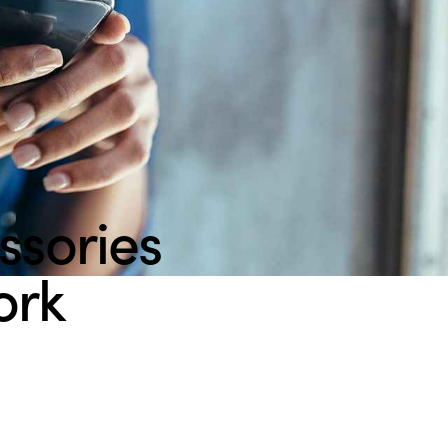
ssories
ork