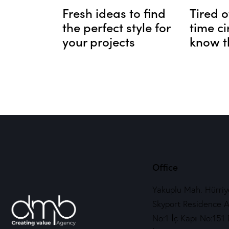
Fresh ideas to find
Tired o
the perfect style for
time ci
your projects
know t
Office
Yakuplu Mah. Hürriye
Skyport Residence A
No:1 İç Kapı No:151 