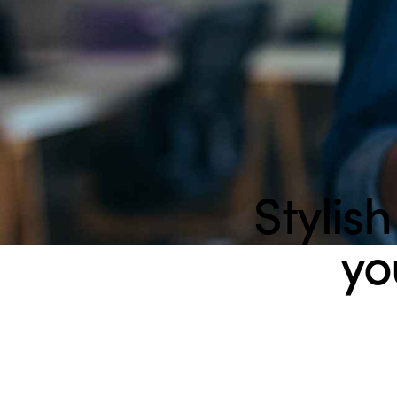
Stylis
yo