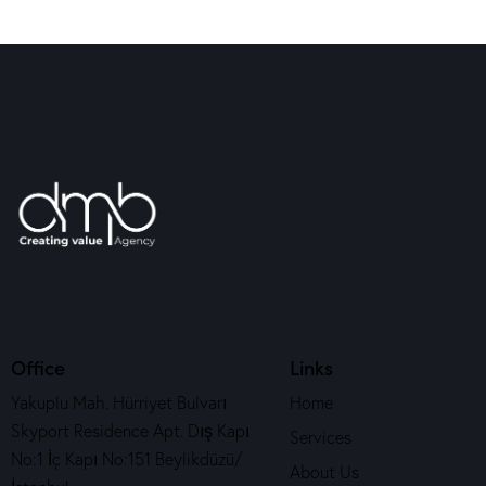
Office
Links
Yakuplu Mah. Hürriyet Bulvarı
Home
Skyport Residence Apt. Dış Kapı
Services
No:1 İç Kapı No:151 Beylikdüzü/
About Us