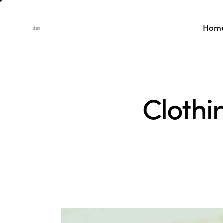
Hom
Clothi