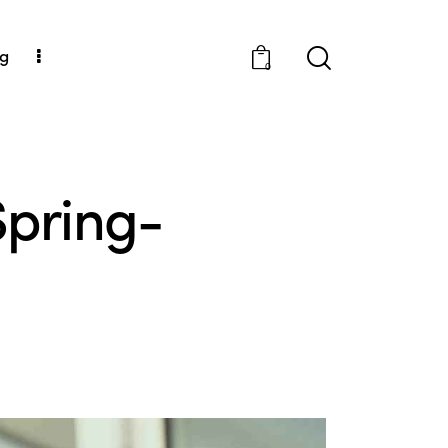
og
0
Spring-