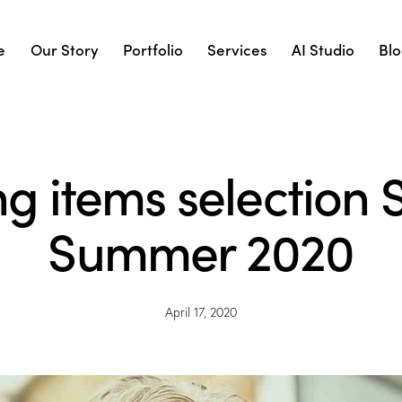
e
Our Story
Portfolio
Services
AI Studio
Bl
ng items selection 
Summer 2020
April 17, 2020