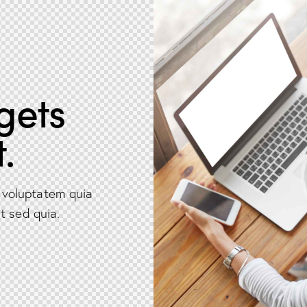
gets
.
 voluptatem quia
t sed quia.