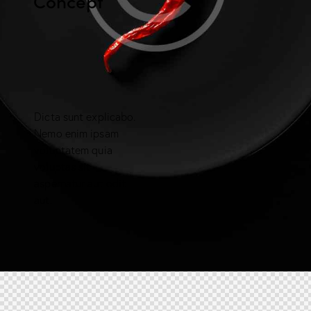
Concept
Dicta sunt explicabo.
Nemo enim ipsam
voluptatem quia
voluptas sit
aspernatur aut odit
aut.